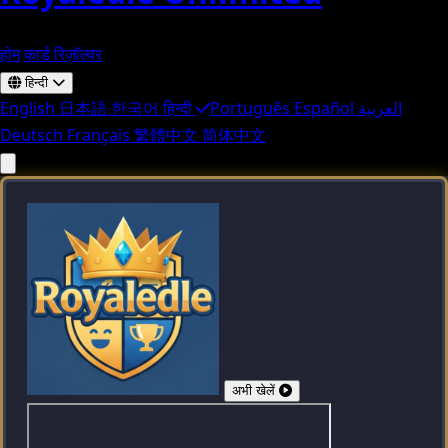
होम
कार्ड रिज़ॉल्वर
हिन्दी
English
日本語
한국어
हिन्दी
Português
Español
العربية
Deutsch
Français
繁體中文
简体中文
अभी खेलें